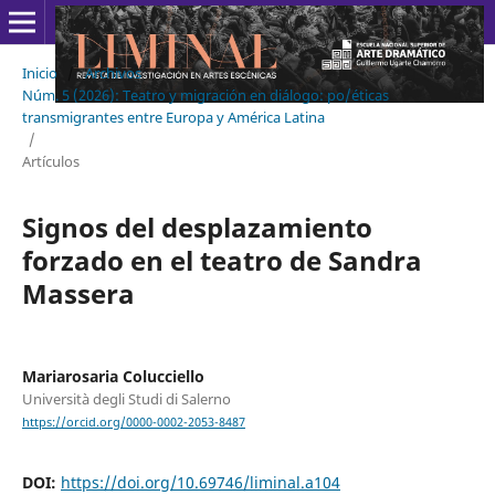
Inicio
/
Archivos
/
Núm. 5 (2026): Teatro y migración en diálogo: po/éticas
transmigrantes entre Europa y América Latina
/
Artículos
Signos del desplazamiento
forzado en el teatro de Sandra
Massera
Mariarosaria Colucciello
Università degli Studi di Salerno
https://orcid.org/0000-0002-2053-8487
DOI:
https://doi.org/10.69746/liminal.a104