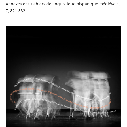
Annexes des Cahiers de linguistique hispanique médiévale,
7, 821-832.