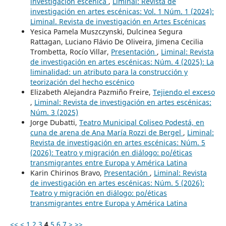
investigación escénica
,
Liminal: Revista de
investigación en artes escénicas: Vol. 1 Núm. 1 (2024):
Liminal. Revista de investigación en Artes Escénicas
Yesica Pamela Muszczynski, Dulcinea Segura
Rattagan, Luciano Flávio De Oliveira, Jimena Cecilia
Trombetta, Rocío Villar,
Presentación
,
Liminal: Revista
de investigación en artes escénicas: Núm. 4 (2025): La
liminalidad: un atributo para la construcción y
teorización del hecho escénico
Elizabeth Alejandra Pazmiño Freire,
Tejiendo el exceso
,
Liminal: Revista de investigación en artes escénicas:
Núm. 3 (2025)
Jorge Dubatti,
Teatro Municipal Coliseo Podestá, en
cuna de arena de Ana María Rozzi de Bergel
,
Liminal:
Revista de investigación en artes escénicas: Núm. 5
(2026): Teatro y migración en diálogo: po/éticas
transmigrantes entre Europa y América Latina
Karin Chirinos Bravo,
Presentación
,
Liminal: Revista
de investigación en artes escénicas: Núm. 5 (2026):
Teatro y migración en diálogo: po/éticas
transmigrantes entre Europa y América Latina
<<
<
1
2
3
4
5
6
7
>
>>