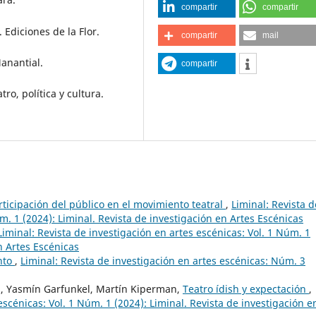
compartir
compartir
 Ediciones de la Flor.
compartir
mail
anantial.
compartir
ro, política y cultura.
rticipación del público en el movimiento teatral
,
Liminal: Revista d
m. 1 (2024): Liminal. Revista de investigación en Artes Escénicas
Liminal: Revista de investigación en artes escénicas: Vol. 1 Núm. 1
n Artes Escénicas
nto
,
Liminal: Revista de investigación en artes escénicas: Núm. 3
ep, Yasmín Garfunkel, Martín Kiperman,
Teatro ídish y expectación
,
escénicas: Vol. 1 Núm. 1 (2024): Liminal. Revista de investigación e