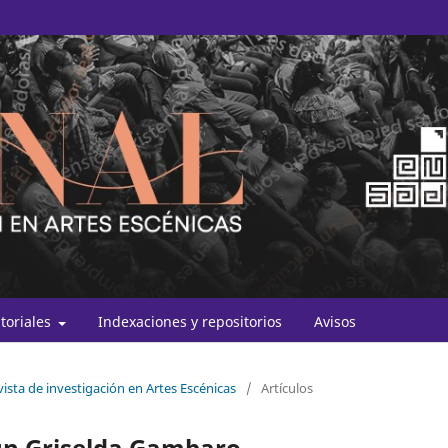
itoriales
Indexaciones y repositorios
Avisos
vista de investigación en Artes Escénicas
/
Artículos
gún Griselda Gambaro