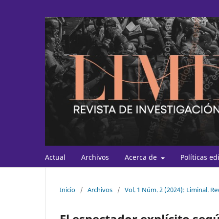
Actual
Archivos
Acerca de
Políticas ed
Inicio
/
Archivos
/
Vol. 1 Núm. 2 (2024): Liminal. Re
El espectador explícito se