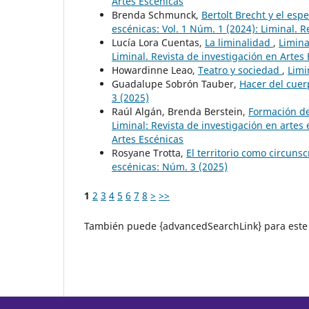
Artes Escénicas
Brenda Schmunck,
Bertolt Brecht y el es
escénicas: Vol. 1 Núm. 1 (2024): Liminal. R
Lucía Lora Cuentas,
La liminalidad
,
Limina
Liminal. Revista de investigación en Artes
Howardinne Leao,
Teatro y sociedad
,
Limi
Guadalupe Sobrón Tauber,
Hacer del cuer
3 (2025)
Raúl Algán, Brenda Berstein,
Formación de
Liminal: Revista de investigación en artes 
Artes Escénicas
Rosyane Trotta,
El territorio como circun
escénicas: Núm. 3 (2025)
1
2
3
4
5
6
7
8
>
>>
También puede {advancedSearchLink} para este 