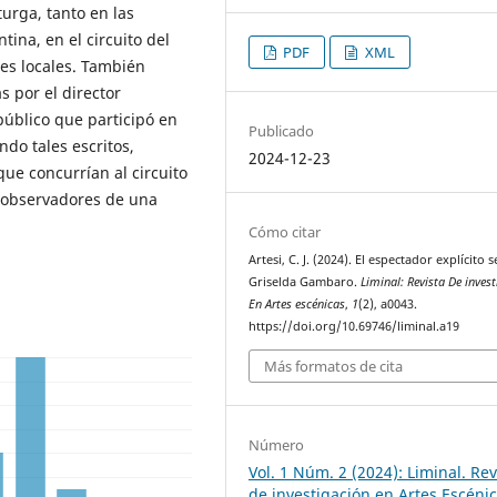
turga, tanto en las
ina, en el circuito del
PDF
XML
les locales. También
 por el director
público que participó en
Publicado
do tales escritos,
2024-12-23
e concurrían al circuito
s observadores de una
Cómo citar
Artesi, C. J. (2024). El espectador explícito 
Griselda Gambaro.
Liminal: Revista De inves
En Artes escénicas
,
1
(2), a0043.
https://doi.org/10.69746/liminal.a19
Más formatos de cita
Número
Vol. 1 Núm. 2 (2024): Liminal. Rev
de investigación en Artes Escéni