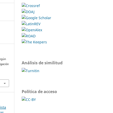
según
Análisis de similitud
tigación
Política de acceso
ista
cas