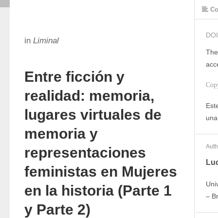
Co
DOI
in
Liminal
The
acc
Entre ficción y
Cop
realidad: memoria,
Este
lugares virtuales de
una
memoria y
Auth
representaciones
Luc
feministas en Mujeres
Uni
en la historia (Parte 1
– Br
y Parte 2)