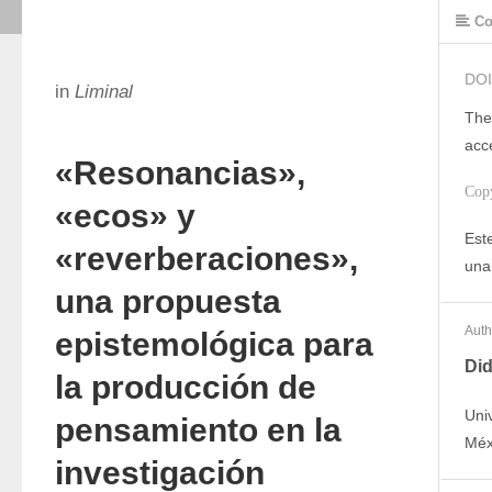
Co
DOI
in
Liminal
The
acc
«Resonancias»,
Cop
«ecos» y
Este
«reverberaciones»,
una
una propuesta
Auth
epistemológica para
Did
la producción de
Uni
pensamiento en la
Méx
investigación