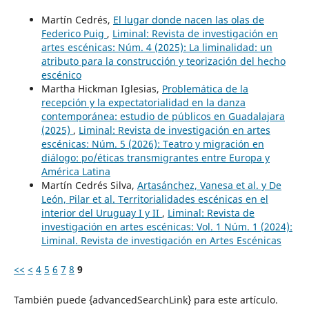
Martín Cedrés,
El lugar donde nacen las olas de
Federico Puig
,
Liminal: Revista de investigación en
artes escénicas: Núm. 4 (2025): La liminalidad: un
atributo para la construcción y teorización del hecho
escénico
Martha Hickman Iglesias,
Problemática de la
recepción y la expectatorialidad en la danza
contemporánea: estudio de públicos en Guadalajara
(2025)
,
Liminal: Revista de investigación en artes
escénicas: Núm. 5 (2026): Teatro y migración en
diálogo: po/éticas transmigrantes entre Europa y
América Latina
Martín Cedrés Silva,
Artasánchez, Vanesa et al. y De
León, Pilar et al. Territorialidades escénicas en el
interior del Uruguay I y II
,
Liminal: Revista de
investigación en artes escénicas: Vol. 1 Núm. 1 (2024):
Liminal. Revista de investigación en Artes Escénicas
<<
<
4
5
6
7
8
9
También puede {advancedSearchLink} para este artículo.